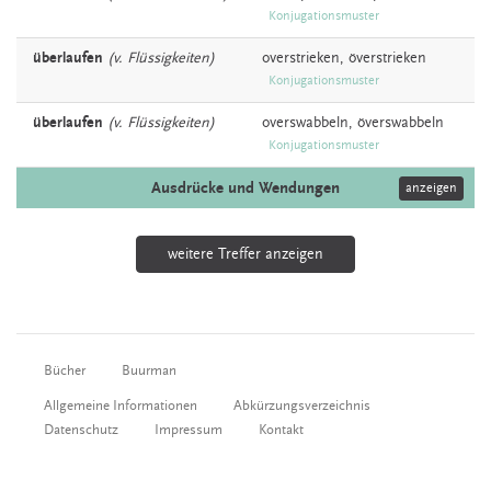
Konjugationsmuster
überlaufen
(v. Flüssigkeiten)
overstrieken,
överstrieken
Konjugationsmuster
überlaufen
(v. Flüssigkeiten)
overswabbeln,
överswabbeln
Konjugationsmuster
Ausdrücke und Wendungen
anzeigen
weitere Treffer anzeigen
Bücher
Buurman
Allgemeine Informationen
Abkürzungsverzeichnis
Datenschutz
Impressum
Kontakt