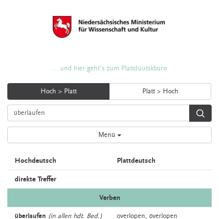
... und hier geht's zum Plattdüütskbüro
Hoch > Platt
Platt > Hoch
Menü
Hochdeutsch
Plattdeutsch
direkte Treffer
Verben
überlaufen
(in allen hdt. Bed.)
overlopen,
överlopen