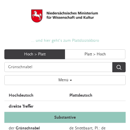
... und hier geht's zum Plattdüütskbüro
Hoch > Platt
Platt > Hoch
Menü
Hochdeutsch
Plattdeutsch
direkte Treffer
Substantive
der
Grünschnabel
de
Snöttbaart
, Pl.: de