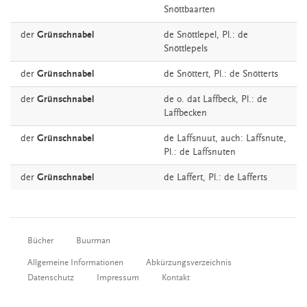
Snöttbaarten
der
Grünschnabel
de
Snöttlepel
, Pl.: de
Snöttlepels
der
Grünschnabel
de
Snöttert
, Pl.: de Snötterts
der
Grünschnabel
de o. dat
Laffbeck
, Pl.: de
Laffbecken
der
Grünschnabel
de
Laffsnuut,
auch:
Laffsnute
,
Pl.: de Laffsnuten
der
Grünschnabel
de
Laffert
, Pl.: de Lafferts
Bücher
Buurman
Allgemeine Informationen
Abkürzungsverzeichnis
Datenschutz
Impressum
Kontakt