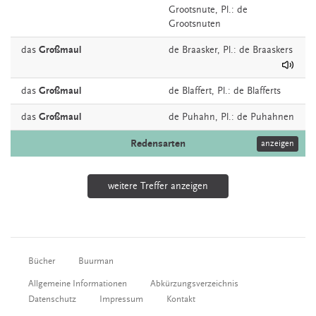
Grootsnute
, Pl.: de
Grootsnuten
das
Großmaul
de
Braasker
, Pl.: de Braaskers
das
Großmaul
de
Blaffert
, Pl.: de Blafferts
das
Großmaul
de
Puhahn
, Pl.: de Puhahnen
Redensarten
anzeigen
weitere Treffer anzeigen
Bücher
Buurman
Allgemeine Informationen
Abkürzungsverzeichnis
Datenschutz
Impressum
Kontakt