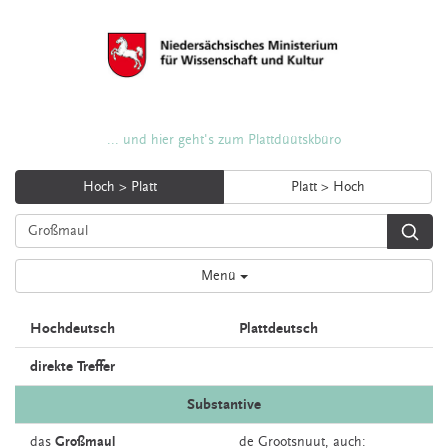
... und hier geht's zum Plattdüütskbüro
Hoch > Platt
Platt > Hoch
Menü
Hochdeutsch
Plattdeutsch
direkte Treffer
Substantive
das
Großmaul
de
Grootsnuut,
auch: