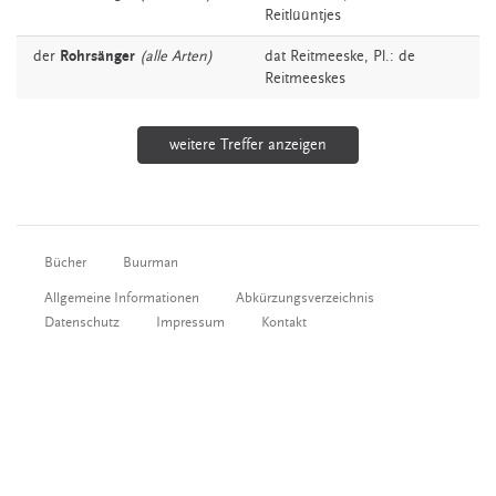
Reitlüüntjes
der
Rohrsänger
(alle Arten)
dat
Reitmeeske
, Pl.: de
Reitmeeskes
weitere Treffer anzeigen
Bücher
Buurman
Allgemeine Informationen
Abkürzungsverzeichnis
Datenschutz
Impressum
Kontakt