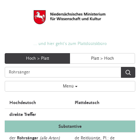
... und hier geht's zum Plattdüütskbüro
Hoch > Platt
Platt > Hoch
Menü
Hochdeutsch
Plattdeutsch
direkte Treffer
Substantive
der
Rohrsänger
(alle Arten)
de
Reitlüüntje
, Pl.: de