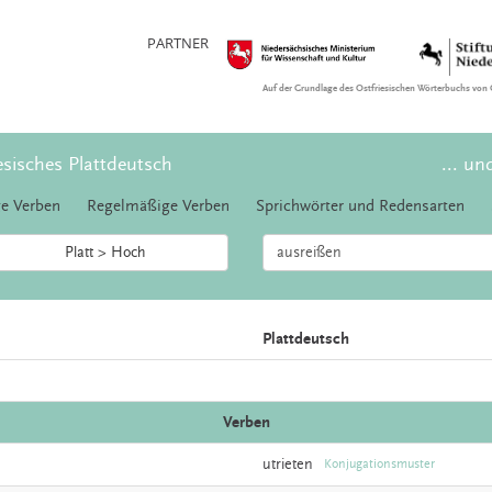
PARTNER
Auf der Grundlage des Ostfriesischen Wörterbuchs von 
esisches Plattdeutsch
... un
e Verben
Regelmäßige Verben
Sprichwörter und Redensarten
Platt > Hoch
Plattdeutsch
Verben
utrieten
Konjugationsmuster