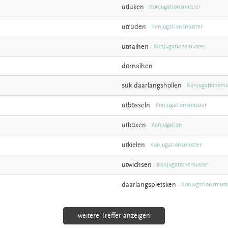
utluken
Konjugationsmuster
utrüden
Konjugationsmuster
utnaihen
Konjugationsmuster
dörnaihen
sük
daarlangshollen
Konjugationsmu
utbösseln
Konjugationsmuster
utbüxen
Konjugation
utkielen
Konjugationsmuster
utwichsen
Konjugationsmuster
daarlangspietsken
Konjugationsmust
weitere Treffer anzeigen