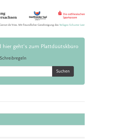
Gernot de Vries. Mit freundlicher Genehmigung des
Verlages Schuster Leer
d hier geht's zum Plattdüütskbüro
Schreibregeln
Suchen