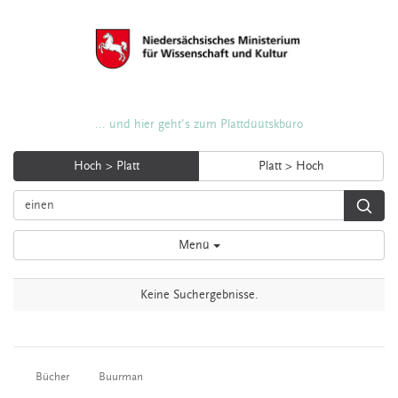
... und hier geht's zum Plattdüütskbüro
Hoch > Platt
Platt > Hoch
Menü
Keine Suchergebnisse.
Bücher
Buurman