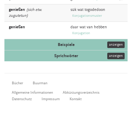
genießen
(sich etw.
sük wat
togodedoon
zugutetun)
Konjugationsmuster
genießen
daar wat van
hebben
Konjugation
Beispiele
anzeigen
Sprichwörter
anzeigen
Bücher
Buurman
Allgemeine Informationen
Abkürzungsverzeichnis
Datenschutz
Impressum
Kontakt