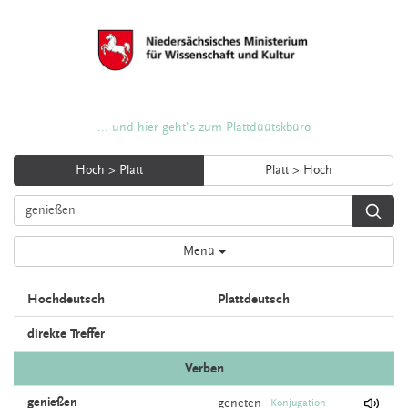
... und hier geht's zum Plattdüütskbüro
Hoch > Platt
Platt > Hoch
Menü
Hochdeutsch
Plattdeutsch
direkte Treffer
Verben
genießen
geneten
Konjugation