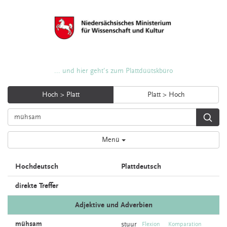
... und hier geht's zum Plattdüütskbüro
Hoch > Platt
Platt > Hoch
Menü
Hochdeutsch
Plattdeutsch
direkte Treffer
Adjektive und Adverbien
mühsam
stuur
Flexion
Komparation