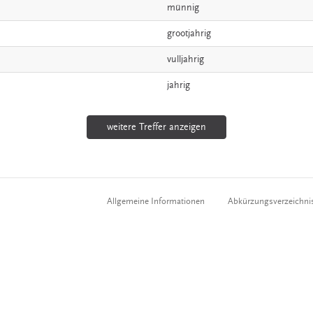
münnig
grootjahrig
vulljahrig
jahrig
weitere Treffer anzeigen
Allgemeine Informationen
Abkürzungsverzeichni