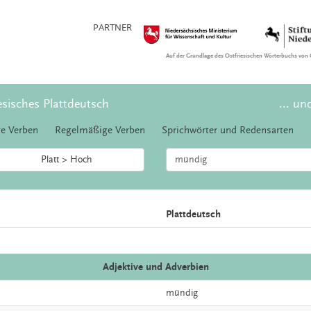
PARTNER
Auf der Grundlage des Ostfriesischen Wörterbuchs von 
esisches Plattdeutsch
... un
e Verben
Regelmäßige Verben
Sprichwörter und Redensarten
Platt > Hoch
Plattdeutsch
Adjektive und Adverbien
mündig