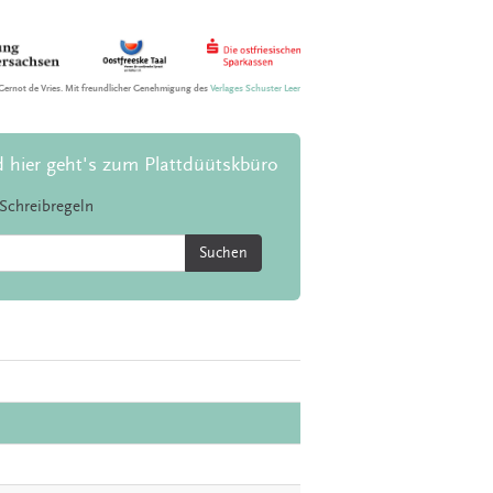
Gernot de Vries. Mit freundlicher Genehmigung des
Verlages Schuster Leer
d hier geht's zum Plattdüütskbüro
Schreibregeln
Suchen