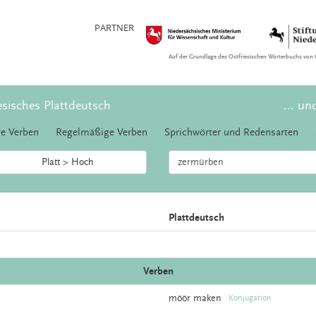
PARTNER
Auf der Grundlage des Ostfriesischen Wörterbuchs von 
esisches Plattdeutsch
... un
e Verben
Regelmäßige Verben
Sprichwörter und Redensarten
Platt > Hoch
Plattdeutsch
Verben
möör
maken
Konjugation