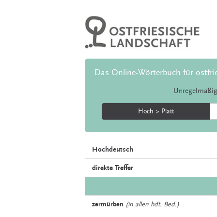
Das Online-Wörterbuch für ostfri
Unregelmäßig
Hoch > Platt
Hochdeutsch
direkte Treffer
zermürben
(in allen hdt. Bed.)