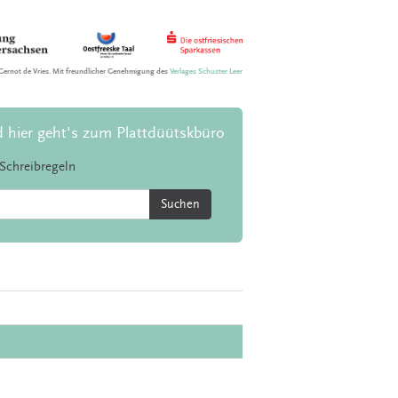
Gernot de Vries. Mit freundlicher Genehmigung des
Verlages Schuster Leer
d hier geht's zum Plattdüütskbüro
Schreibregeln
Suchen