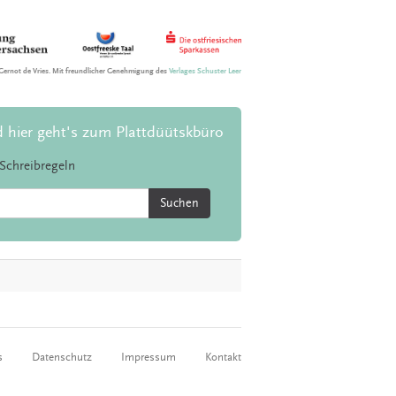
Gernot de Vries. Mit freundlicher Genehmigung des
Verlages Schuster Leer
d hier geht's zum Plattdüütskbüro
Schreibregeln
Suchen
s
Datenschutz
Impressum
Kontakt