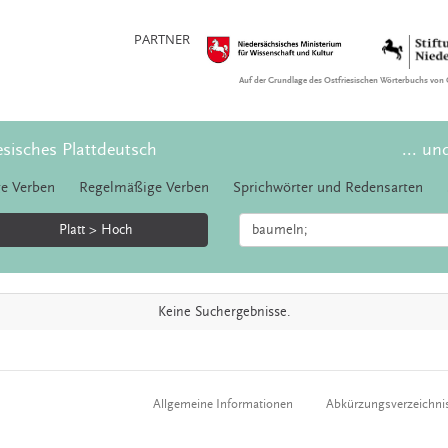
PARTNER
Auf der Grundlage des Ostfriesischen Wörterbuchs von 
esisches Plattdeutsch
... un
e Verben
Regelmäßige Verben
Sprichwörter und Redensarten
Platt > Hoch
Keine Suchergebnisse.
Allgemeine Informationen
Abkürzungsverzeichni