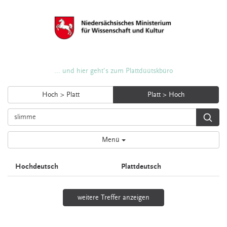
... und hier geht's zum Plattdüütskbüro
Hoch > Platt
Platt > Hoch
Menü
Hochdeutsch
Plattdeutsch
weitere Treffer anzeigen