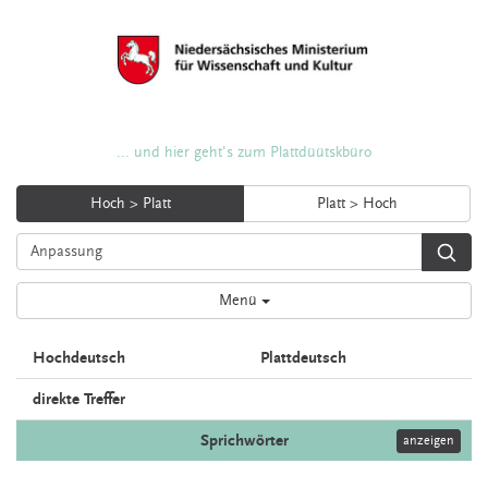
... und hier geht's zum Plattdüütskbüro
Hoch > Platt
Platt > Hoch
Menü
Hochdeutsch
Plattdeutsch
direkte Treffer
Sprichwörter
anzeigen