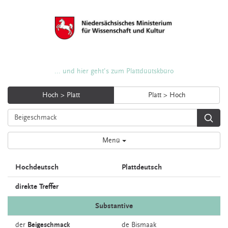
... und hier geht's zum Plattdüütskbüro
Hoch > Platt
Platt > Hoch
Menü
Hochdeutsch
Plattdeutsch
direkte Treffer
Substantive
der
Beigeschmack
de
Bismaak