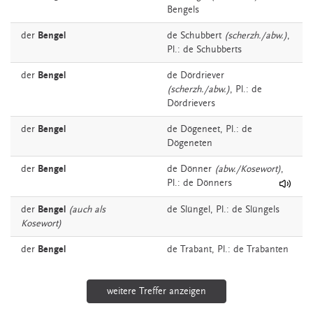
Bengels
der
Bengel
de
Schubbert
(scherzh./abw.)
,
Pl.: de Schubberts
der
Bengel
de
Dördriever
(scherzh./abw.)
, Pl.: de
Dördrievers
der
Bengel
de
Dögeneet
, Pl.: de
Dögeneten
der
Bengel
de
Dönner
(abw./Kosewort)
,
Pl.: de Dönners
der
Bengel
(auch als
de
Slüngel
, Pl.: de Slüngels
Kosewort)
der
Bengel
de
Trabant
, Pl.: de Trabanten
weitere Treffer anzeigen