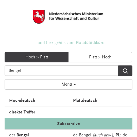
... und hier geht's zum Plattdüütskbüro
Hoch > Platt
Platt > Hoch
Menü
Hochdeutsch
Plattdeutsch
direkte Treffer
Substantive
der
Bengel
de
Bengel
(auch abw.)
, Pl.: de