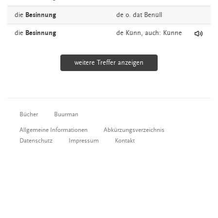
die
Besinnung
de o. dat
Benüll
die
Besinnung
de
Künn,
auch:
Künne
weitere Treffer anzeigen
Bücher
Buurman
Allgemeine Informationen
Abkürzungsverzeichnis
Datenschutz
Impressum
Kontakt