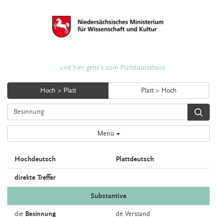
... und hier geht's zum Plattdüütskbüro
Hoch > Platt
Platt > Hoch
Menü
Hochdeutsch
Plattdeutsch
direkte Treffer
Substantive
die
Besinnung
de
Verstand