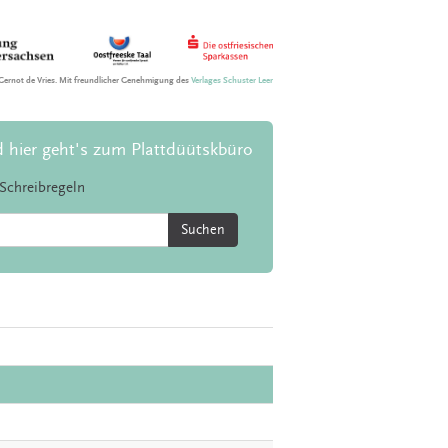
Gernot de Vries. Mit freundlicher Genehmigung des
Verlages Schuster Leer
d hier geht's zum Plattdüütskbüro
Schreibregeln
Suchen