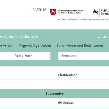
PARTNER
Auf der Grundlage des Ostfriesischen Wörterbuchs von 
esisches Plattdeutsch
... un
e Verben
Regelmäßige Verben
Sprichwörter und Redensarten
Platt > Hoch
Plattdeutsch
Substantive
de
Uppass