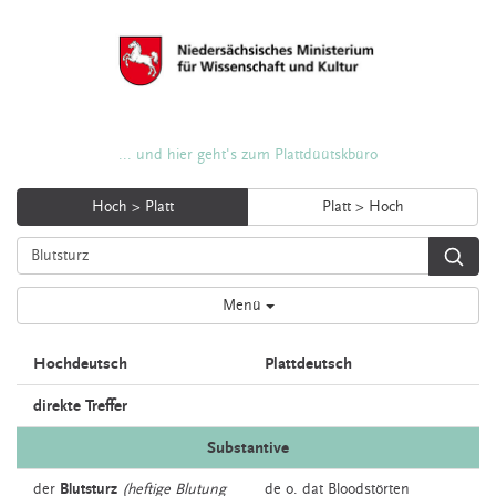
... und hier geht's zum Plattdüütskbüro
Hoch > Platt
Platt > Hoch
Menü
Hochdeutsch
Plattdeutsch
direkte Treffer
Substantive
der
Blutsturz
(heftige Blutung
de o. dat
Bloodstörten