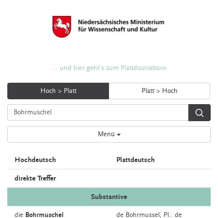
... und hier geht's zum Plattdüütskbüro
Hoch > Platt
Platt > Hoch
Menü
Hochdeutsch
Plattdeutsch
direkte Treffer
Substantive
die
Bohrmuschel
de
Bohrmussel
, Pl.: de