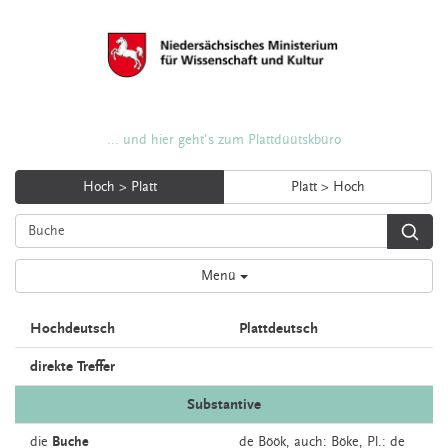
... und hier geht's zum Plattdüütskbüro
Hoch > Platt
Platt > Hoch
Menü
Hochdeutsch
Plattdeutsch
direkte Treffer
Substantive
die
Buche
de
Böök,
auch:
Böke
, Pl.: de