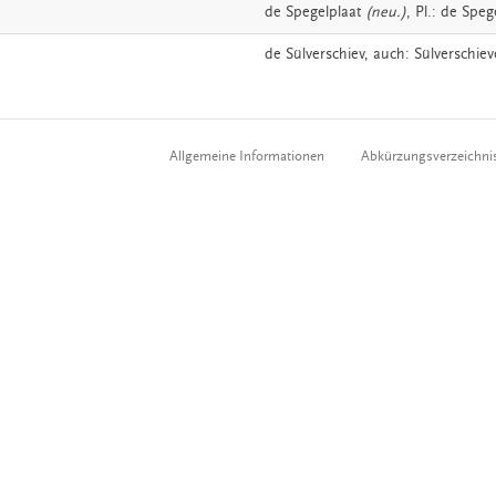
de
Spegelplaat
(neu.)
, Pl.: de Speg
de
Sülverschiev,
auch:
Sülverschiev
Allgemeine Informationen
Abkürzungsverzeichni