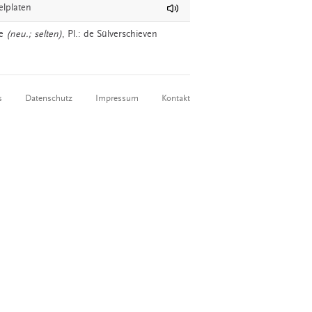
elplaten
e
(neu.; selten)
, Pl.: de Sülverschieven
s
Datenschutz
Impressum
Kontakt