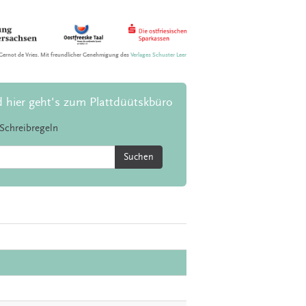
Gernot de Vries. Mit freundlicher Genehmigung des
Verlages Schuster Leer
d hier geht's zum Plattdüütskbüro
Schreibregeln
Suchen