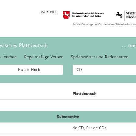
PARTNER
Auf der Grundlage des Ostfriesischen Wörterbuchs von 
esisches Plattdeutsch
... un
e Verben
Regelmäßige Verben
Sprichwörter und Redensarten
Platt > Hoch
Plattdeutsch
Substantive
de
CD
, Pl.: de CDs