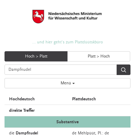
... und hier geht's zum Plattdüütskbüro
Hoch > Platt
Platt > Hoch
Menü
Hochdeutsch
Plattdeutsch
direkte Treffer
Substantive
die
Dampfnudel
de
Mehlpüüt
, Pl.: de