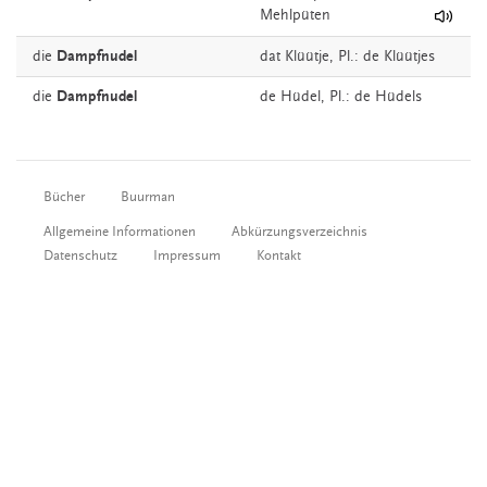
Mehlpüten
die
Dampfnudel
dat
Klüütje
, Pl.: de Klüütjes
die
Dampfnudel
de
Hüdel
, Pl.: de Hüdels
Bücher
Buurman
Allgemeine Informationen
Abkürzungsverzeichnis
Datenschutz
Impressum
Kontakt