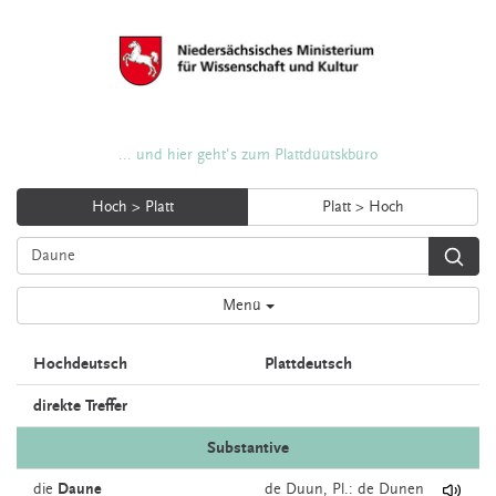
... und hier geht's zum Plattdüütskbüro
Hoch > Platt
Platt > Hoch
Menü
Hochdeutsch
Plattdeutsch
direkte Treffer
Substantive
die
Daune
de
Duun
, Pl.: de Dunen