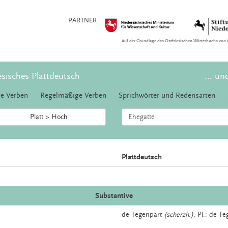
PARTNER
Auf der Grundlage des Ostfriesischen Wörterbuchs von 
esisches Plattdeutsch
... un
e Verben
Regelmäßige Verben
Sprichwörter und Redensarten
Platt > Hoch
Plattdeutsch
Substantive
de
Tegenpart
(scherzh.)
, Pl.: de T