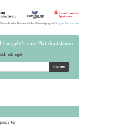
Gernot de Vries. Mit freundlicher Genehmigung des
Verlages Schuster Leer
d hier geht's zum Plattdüütskbüro
Schreibregeln
Suchen
egenparten