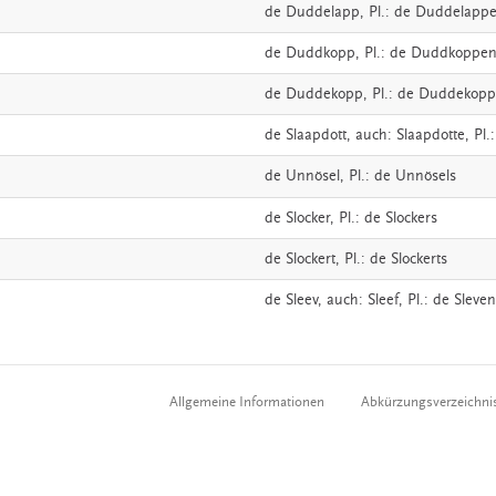
de
Duddelapp
, Pl.: de Duddelapp
de
Duddkopp
, Pl.: de Duddkoppe
de
Duddekopp
, Pl.: de Duddekop
de
Slaapdott,
auch:
Slaapdotte
, Pl
de
Unnösel
, Pl.: de Unnösels
de
Slocker
, Pl.: de Slockers
de
Slockert
, Pl.: de Slockerts
de
Sleev,
auch:
Sleef
, Pl.: de Sleve
Allgemeine Informationen
Abkürzungsverzeichni