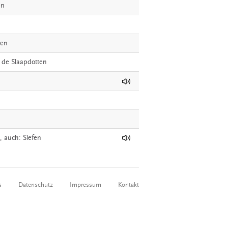
en
n
pen
.: de Slaapdotten
n, auch: Slefen
s
Datenschutz
Impressum
Kontakt