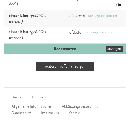
Bed.)
einschlafen
(gefühllos
ofstarven
Konjugationsmuster
werden)
einschlafen
(gefühllos
ofdoden
Konjugationsmuster
werden)
Redensarten
anzeigen
weitere Treffer anzeigen
Bücher
Buurman
Allgemeine Informationen
Abkürzungsverzeichnis
Datenschutz
Impressum
Kontakt