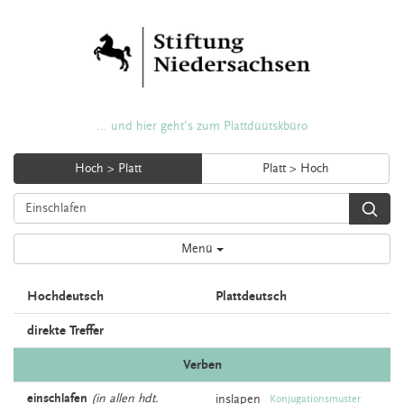
... und hier geht's zum Plattdüütskbüro
Hoch > Platt
Platt > Hoch
Menü
Hochdeutsch
Plattdeutsch
direkte Treffer
Verben
einschlafen
(in allen hdt.
inslapen
Konjugationsmuster