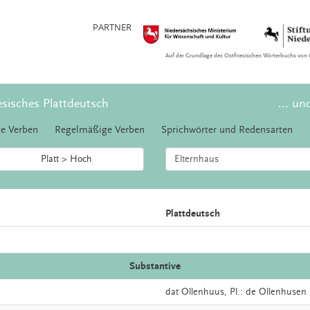
PARTNER
Auf der Grundlage des Ostfriesischen Wörterbuchs von 
esisches Plattdeutsch
... un
e Verben
Regelmäßige Verben
Sprichwörter und Redensarten
Platt > Hoch
Plattdeutsch
Substantive
dat
Ollenhuus
, Pl.: de Ollenhusen