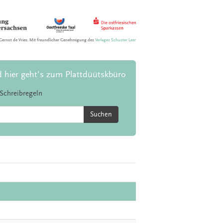
Gernot de Vries. Mit freundlicher Genehmigung des
Verlages Schuster Leer
d hier geht's zum Plattdüütskbüro
Schreibregeln
Suchen