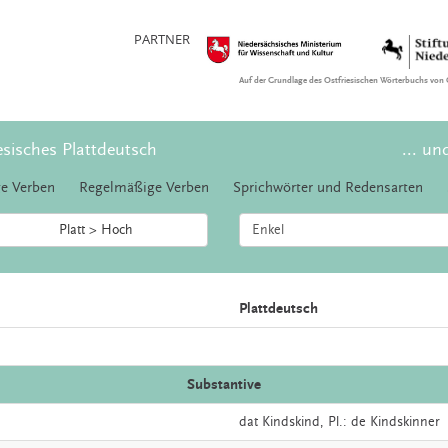
PARTNER
Auf der Grundlage des Ostfriesischen Wörterbuchs von 
esisches Plattdeutsch
... un
e Verben
Regelmäßige Verben
Sprichwörter und Redensarten
Platt > Hoch
Plattdeutsch
Substantive
dat
Kindskind
, Pl.: de Kindskinner