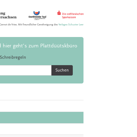
Gernot de Vries. Mit freundlicher Genehmigung des
Verlages Schuster Leer
d hier geht's zum Plattdüütskbüro
Schreibregeln
Suchen