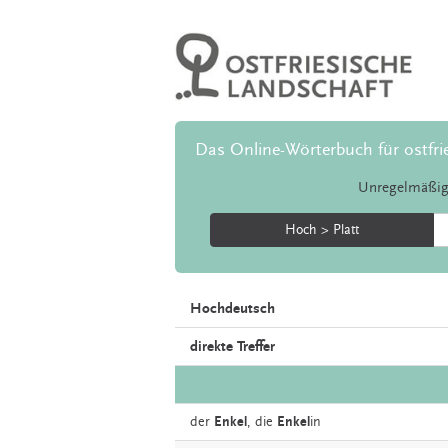
Das Online-Wörterbuch für ostfri
Unregelmäßig
Hoch > Platt
Hochdeutsch
direkte Treffer
der
Enkel
,
die
Enkel
in