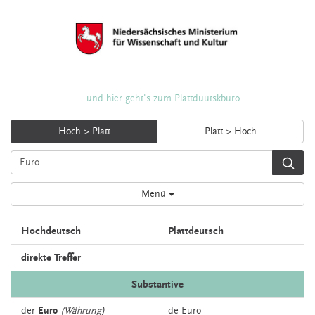
... und hier geht's zum Plattdüütskbüro
Hoch > Platt
Platt > Hoch
Menü
Hochdeutsch
Plattdeutsch
direkte Treffer
Substantive
der
Euro
(Währung)
de
Euro