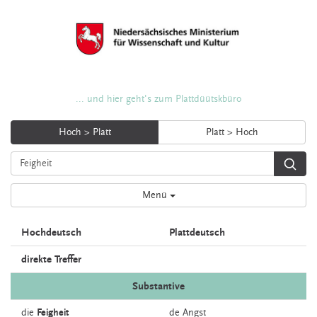
... und hier geht's zum Plattdüütskbüro
Hoch > Platt
Platt > Hoch
Menü
Hochdeutsch
Plattdeutsch
direkte Treffer
Substantive
die
Feigheit
de
Angst