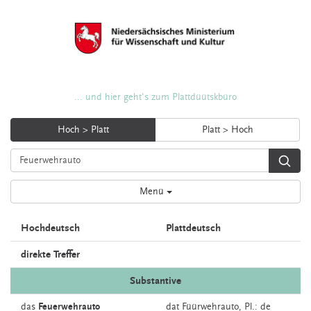
... und hier geht's zum Plattdüütskbüro
Hoch > Platt
Platt > Hoch
Menü
Hochdeutsch
Plattdeutsch
direkte Treffer
Substantive
das
Feuerwehrauto
dat
Füürwehrauto
, Pl.: de