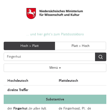
... und hier geht's zum Plattdüütskbüro
Hoch > Platt
Platt > Hoch
Menü
Hochdeutsch
Plattdeutsch
direkte Treffer
Substantive
der
Fingerhut
(in allen hdt.
de
Fingerhood
, Pl.: de