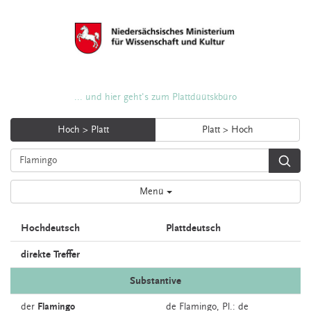
... und hier geht's zum Plattdüütskbüro
Hoch > Platt
Platt > Hoch
Menü
Hochdeutsch
Plattdeutsch
direkte Treffer
Substantive
der
Flamingo
de
Flamingo
, Pl.: de