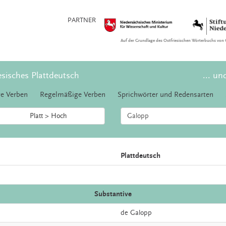
PARTNER
Auf der Grundlage des Ostfriesischen Wörterbuchs von 
esisches Plattdeutsch
... un
e Verben
Regelmäßige Verben
Sprichwörter und Redensarten
Platt > Hoch
Plattdeutsch
Substantive
de
Galopp