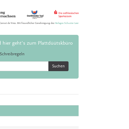
Gernot de Vries. Mit freundlicher Genehmigung des
Verlages Schuster Leer
d hier geht's zum Plattdüütskbüro
Schreibregeln
Suchen