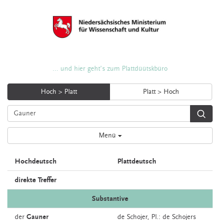
... und hier geht's zum Plattdüütskbüro
Hoch > Platt
Platt > Hoch
Menü
Hochdeutsch
Plattdeutsch
direkte Treffer
Substantive
der
Gauner
de
Schojer
, Pl.: de Schojers