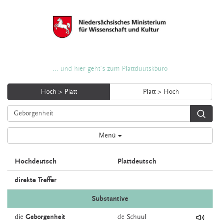
... und hier geht's zum Plattdüütskbüro
Hoch > Platt
Platt > Hoch
Menü
Hochdeutsch
Plattdeutsch
direkte Treffer
Substantive
die
Geborgenheit
de
Schuul