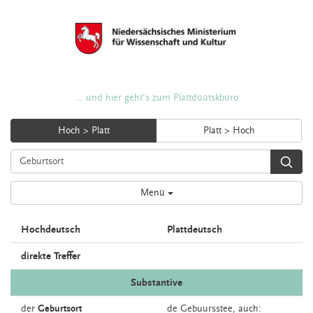
... und hier geht's zum Plattdüütskbüro
Hoch > Platt
Platt > Hoch
Menü
Hochdeutsch
Plattdeutsch
direkte Treffer
Substantive
der
Geburtsort
de
Gebuursstee,
auch: