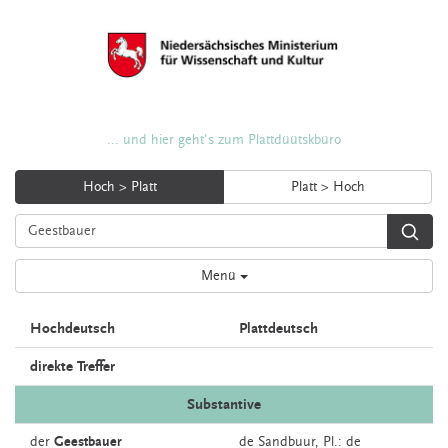
... und hier geht's zum Plattdüütskbüro
Hoch > Platt
Platt > Hoch
Menü
Hochdeutsch
Plattdeutsch
direkte Treffer
Substantive
der
Geestbauer
de
Sandbuur
, Pl.: de