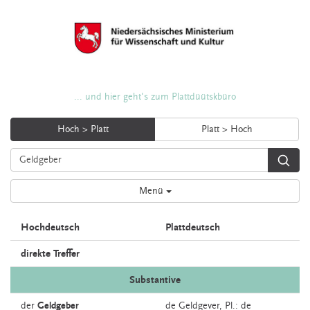
... und hier geht's zum Plattdüütskbüro
Hoch > Platt
Platt > Hoch
Menü
Hochdeutsch
Plattdeutsch
direkte Treffer
Substantive
der
Geldgeber
de
Geldgever
, Pl.: de