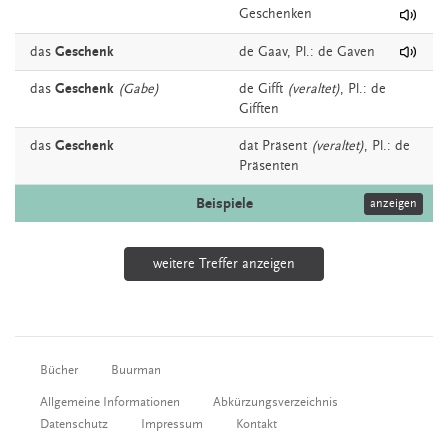
Geschenken
das
Geschenk
de
Gaav
, Pl.: de Gaven
das
Geschenk
(Gabe)
de
Gifft
(veraltet)
, Pl.: de
Gifften
das
Geschenk
dat
Präsent
(veraltet)
, Pl.: de
Präsenten
Beispiele
anzeigen
weitere Treffer anzeigen
Bücher
Buurman
Allgemeine Informationen
Abkürzungsverzeichnis
Datenschutz
Impressum
Kontakt