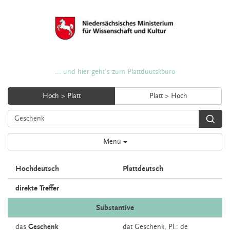
... und hier geht's zum Plattdüütskbüro
Hoch > Platt
Platt > Hoch
Menü
Hochdeutsch
Plattdeutsch
direkte Treffer
Substantive
das
Geschenk
dat
Geschenk
, Pl.: de