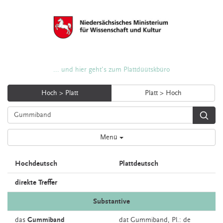
... und hier geht's zum Plattdüütskbüro
Hoch > Platt
Platt > Hoch
Menü
Hochdeutsch
Plattdeutsch
direkte Treffer
Substantive
das
Gummiband
dat
Gummiband
, Pl.: de