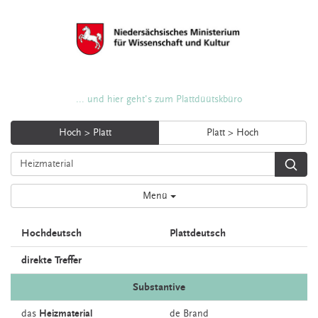
... und hier geht's zum Plattdüütskbüro
Hoch > Platt
Platt > Hoch
Menü
Hochdeutsch
Plattdeutsch
direkte Treffer
Substantive
das
Heizmaterial
de
Brand