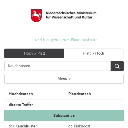
... und hier geht's zum Plattdüütskbüro
Hoch > Platt
Platt > Hoch
Menü
Hochdeutsch
Plattdeutsch
direkte Treffer
Substantive
der
Keuchhusten
de
Kinkhoost