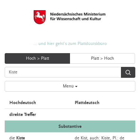
... und hier geht's zum Plattdüütskbüro
Hoch > Platt
Platt > Hoch
Menü
Hochdeutsch
Plattdeutsch
direkte Treffer
Substantive
die
Kiste
de
Kist,
auch:
Kiste
, Pl.: de