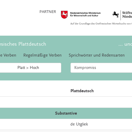
PARTNER
Auf der Grundlage des Ostfriesischen Wörterbuchs von 
esisches Plattdeutsch
... un
e Verben
Regelmäßige Verben
Sprichwörter und Redensarten
Platt > Hoch
Plattdeutsch
Substantive
de
Utgliek