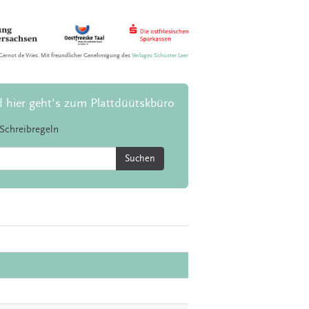
Gernot de Vries. Mit freundlicher Genehmigung des
Verlages Schuster Leer
d hier geht's zum Plattdüütskbüro
Schreibregeln
Suchen