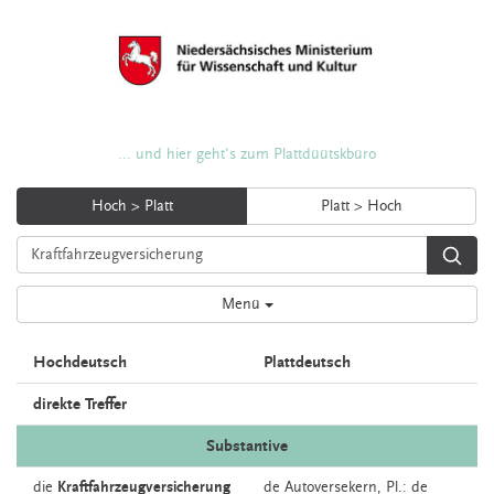
... und hier geht's zum Plattdüütskbüro
Hoch > Platt
Platt > Hoch
Menü
Hochdeutsch
Plattdeutsch
direkte Treffer
Substantive
die
Kraftfahrzeugversicherung
de
Autoversekern
, Pl.: de