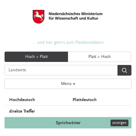
... und hier geht's zum Plattdüütskbüro
Hoch > Platt
Platt > Hoch
Menü
Hochdeutsch
Plattdeutsch
direkte Treffer
Sprichwörter
anzeigen