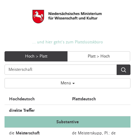
... und hier geht's zum Plattdüütskbüro
Hoch > Platt
Platt > Hoch
Menü
Hochdeutsch
Plattdeutsch
direkte Treffer
Substantive
die
Meisterschaft
de
Meisterskupp
, Pl.: de