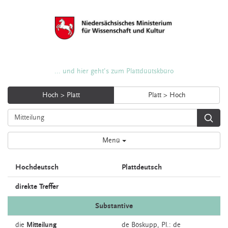
... und hier geht's zum Plattdüütskbüro
Hoch > Platt
Platt > Hoch
Menü
Hochdeutsch
Plattdeutsch
direkte Treffer
Substantive
die
Mitteilung
de
Böskupp
, Pl.: de