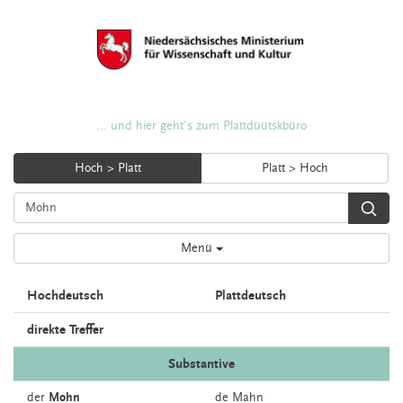
... und hier geht's zum Plattdüütskbüro
Hoch > Platt
Platt > Hoch
Menü
Hochdeutsch
Plattdeutsch
direkte Treffer
Substantive
der
Mohn
de
Mahn